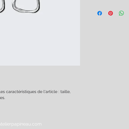
remboursement des ar
Condition de livrais
site. Énoncez clairem
de détails sur vos m
une relation de confi
conditionnement et v
permettre ainsi d'ach
informations claires 
sécurité.
de rassurer vos clie
es caractéristiques de l'article : taille, 
es.
atelierpapineau.com