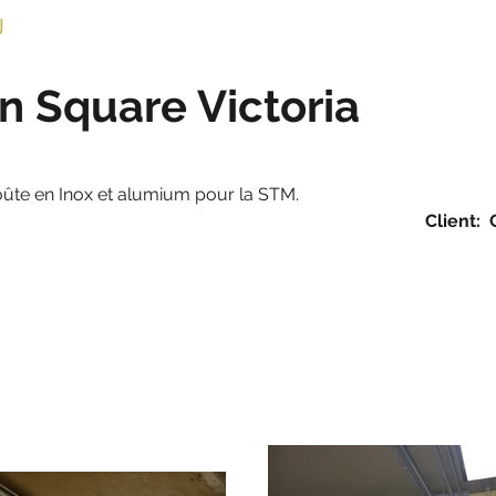
U
Accueil
À propos
Services
À Louer
n Square Victoria
oûte en Inox et alumium pour la STM.
onstrux RL pour Ge